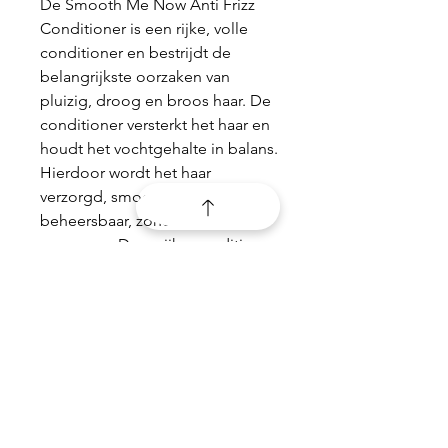
De Smooth Me Now Anti Frizz
Conditioner is een rijke, volle
conditioner en bestrijdt de
belangrijkste oorzaken van
pluizig, droog en broos haar. De
conditioner versterkt het haar en
houdt het vochtgehalte in balans.
Hierdoor wordt het haar
verzorgd, smooth en
beheersbaar, zonder het te
verzwaren. Deze rijke conditioner
is geschikt voor droog en pluizig
haar. Door de toegevoegde
kleurprotector gaat de
conditioner kleurvervaging
tegen.
PRODUCTGEGEVENS