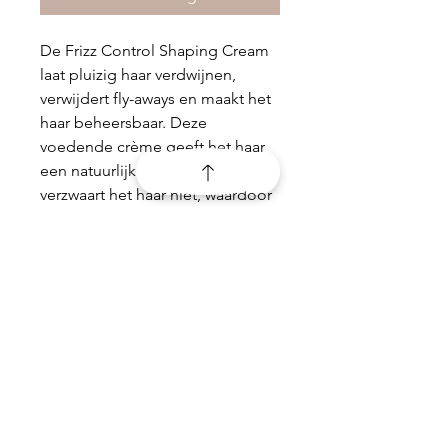
De Frizz Control Shaping Cream
laat pluizig haar verdwijnen,
verwijdert fly-aways en maakt het
haar beheersbaar. Deze
voedende crème geeft het haar
een natuurlijke glans. Het
verzwaart het haar niet, waardoor
een eventuele natuurlijke slag of
krul niet verdwijnt. Deze crème is
daarnaast ook de geschikte basis
wanneer je juist glad en steil haar
wil creëren. Hold factor 1.
PRODUCTGEGEVENS
150ml
RETOURNEREN EN