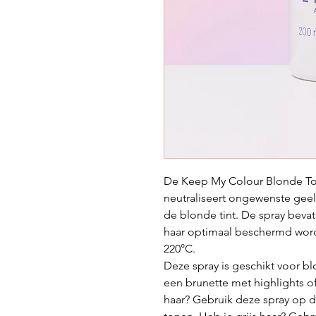
De Keep My Colour Blonde To
neutraliseert ongewenste geelt
de blonde tint. De spray beva
haar optimaal beschermd wordt
220°C.
Deze spray is geschikt voor blo
een brunette met highlights o
haar? Gebruik deze spray op de