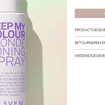
PRODUCTGEGEV
200ml
RETOURNEREN E
Retouringen of terug
VERZENDGEGEV
U kan de producten a
de standaardverzen
aangerekend op het 