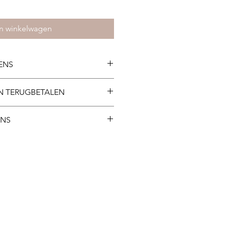
In winkelwagen
ENS
N TERUGBETALEN
betalingen zijn niet mogelijk.
ENS
fhalen in het salon of kiezen voor
ding. Verzendkosten worden
einde van uw bestelling.