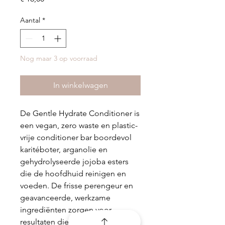
Aantal
*
Nog maar 3 op voorraad
In winkelwagen
De Gentle Hydrate Conditioner is
een vegan, zero waste en plastic-
vrije conditioner bar boordevol
karitéboter, arganolie en
gehydrolyseerde jojoba esters
die de hoofdhuid reinigen en
voeden. De frisse perengeur en
geavanceerde, werkzame
ingrediënten zorgen voor
resultaten die de vloeibare