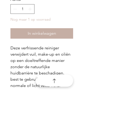
Nog maar 1 op voorraad
In winkelwagen
Deze verfrissende reiniger
verwijdert vuil, make-up en oliën
op een doeltreffende manier
zonder de natuurlijke
huidbarrière te beschadigen.
best te gebruiken op een
normale of licht vette huid.
PRODUCTGEGEVENS
200ml
RETOURNEREN EN