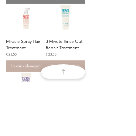
Miracle Spray Hair
3 Minute Rinse Out
Treatment
Repair Treatment
Prijs
Prijs
€ 23,50
€ 23,50
In winkelwagen
In winkelwagen
Keep My Colour
Blonde Treatment
Prijs
€ 24,00
In winkelwagen