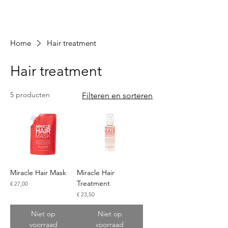
Home
Hair treatment
Hair treatment
5 producten
Filteren en sorteren
Miracle Hair Mask
Miracle Hair
Treatment
Prijs
€ 27,00
Prijs
€ 23,50
Niet op
Niet op
voorraad
voorraad